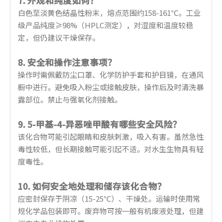
7. 外观和纯度如何？
白色至淡黄色结晶性粉末，熔点范围约158-161℃。工业
级产品纯度≥98%（HPLC测定），对湿度和温度较稳
定，但仍建议干燥保存。
8. 安全和操作注意事项？
操作时需佩戴防尘口罩、化学防护手套和护目镜，在通风
橱中进行。避免吸入粉尘或接触皮肤，操作后及时清洗暴
露部位。禁止与强氧化剂接触。
9. 5-甲基-4-异恶唑甲酸有哪些安全风险？
该化合物可能引起眼睛和皮肤刺激，吸入有害。虽然急性
毒性较低，但长期接触可能引起不适。对水生生物具有轻
度毒性。
10. 如何安全地处理和储存该化合物？
应密封保存于阴凉（15-25℃）、干燥处。运输时使用常
规化学品包装即可。废弃物可按一般有机废液处理，但建