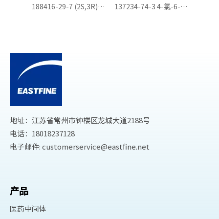
188416-29-7 (2S,3R)-REL-2-(2,4-二氟苯基)-3-(5-氟嘧啶-4-基)-1-(1H-1,2,4-三唑-1-基)丁-2-醇
137234-74-3 4-氯-6-乙基-5-氟嘧啶
137234-87-8 6-乙基-5-氟嘧啶-4-醇
8
地址：江苏省常州市钟楼区龙城大道2188号
电话：18018237128
电子邮件:
customerservice@eastfine.net
产品
医药中间体