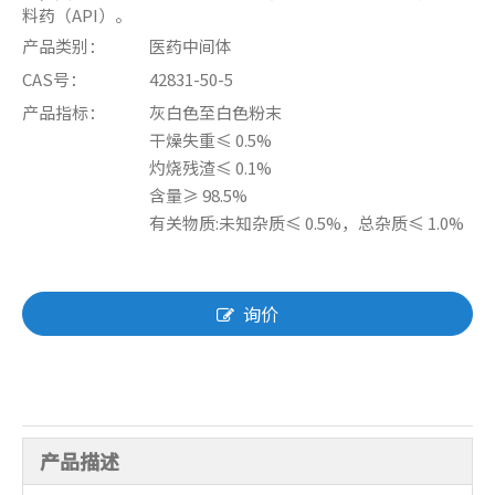
料药（API）。
产品类别：
医药中间体
CAS号：
42831-50-5
产品指标：
灰白色至白色粉末
干燥失重≤ 0.5%
灼烧残渣≤ 0.1%
含量≥ 98.5%
有关物质:未知杂质≤ 0.5%，总杂质≤ 1.0%
询价
产品描述