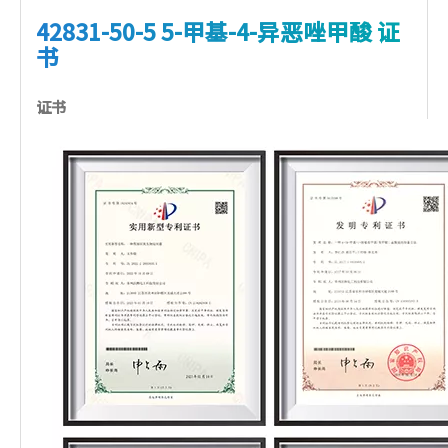
42831-50-5 5-甲基-4-异恶唑甲酸
证
书
证书